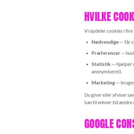
HVILKE COOK
Vi opdeler cookies i fire
Nødvendige
— får s
Præferencer
— husk
Statistik
— hjælper 
anonymiseret).
Marketing
— bruges 
Du giver eller afviser s
kan til enhver tid ændre 
GOOGLE CON