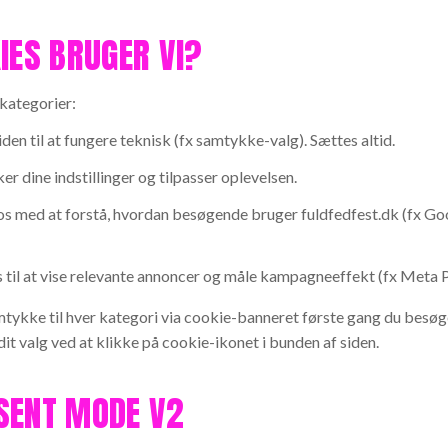
IES BRUGER VI?
 kategorier:
iden til at fungere teknisk (fx samtykke-valg). Sættes altid.
er dine indstillinger og tilpasser oplevelsen.
os med at forstå, hvordan besøgende bruger
fuldfedfest.dk
(fx Goo
til at vise relevante annoncer og måle kampagneeffekt (fx Meta P
amtykke til hver kategori via cookie-banneret første gang du besø
dit valg ved at klikke på cookie-ikonet i bunden af siden.
SENT MODE V2