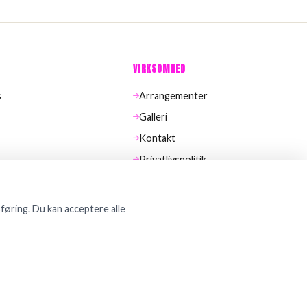
VIRKSOMHED
s
Arrangementer
Galleri
Kontakt
Privatlivspolitik
Cookiepolitik
føring. Du kan acceptere alle
Privatlivspolitik