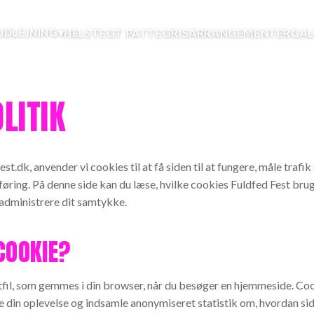
▾
UDLEJNING
HELSTEGT PATTEGRIS
ARRANGEMENTER
GAL
LITIK
est.dk
, anvender vi cookies til at få siden til at fungere, måle trafi
øring. På denne side kan du læse, hvilke cookies
Fuldfed Fest
brug
administrere dit samtykke.
COOKIE?
stfil, som gemmes i din browser, når du besøger en hjemmeside. Cook
e din oplevelse og indsamle anonymiseret statistik om, hvordan si