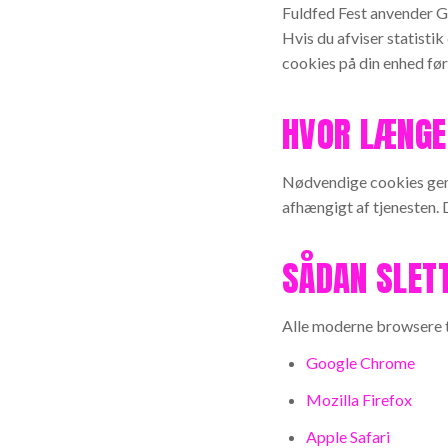
Fuldfed Fest
anvender Go
Hvis du afviser statist
cookies på din enhed fø
HVOR LÆNGE
Nødvendige cookies gemm
afhængigt af tjenesten. D
SÅDAN SLETT
Alle moderne browsere ti
Google Chrome
Mozilla Firefox
Apple Safari