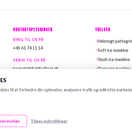
KONTAKTOPLYSNINGER
YDELSER
RING TIL OS PÅ
Helstegt pattegri
+45 61 74 11 14
Soft ice maskine
Slush ice maskine
SKRIV TIL OS PÅ
kontakt@fuldfedfest.dk
Popcorn maskine
us
Køletrailer
ES
FIRMAETS ADRESSE
Frydenhøjparken 87, 2650 Hvidovre
ies til at forbedre din oplevelse, analysere trafik og målrette markeds
ødvendige
Tilpas indstillinger