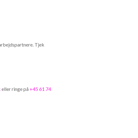
arbejdspartnere. Tjek
k
eller ringe på
+45 61 74