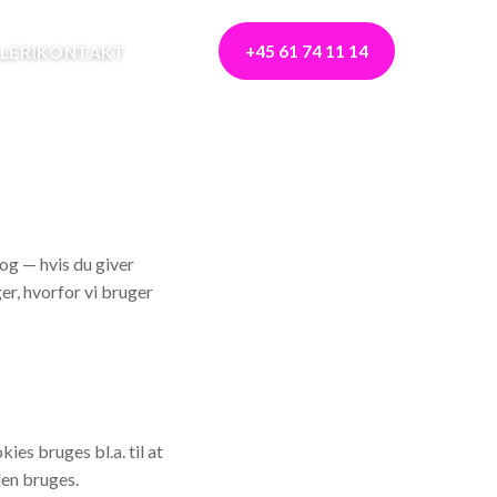
+45 61 74 11 14
LERI
KONTAKT
k og — hvis du giver
er, hvorfor vi bruger
ies bruges bl.a. til at
den bruges.