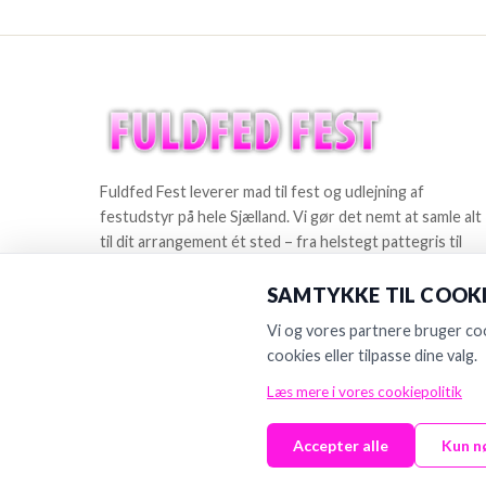
Fuldfed Fest leverer mad til fest og udlejning af
festudstyr på hele Sjælland. Vi gør det nemt at samle alt
til dit arrangement ét sted – fra helstegt pattegris til
slush ice-, softice- og popcornmaskiner. Skabt med fok
på god service og enkel booking.
SAMTYKKE TIL COOKI
Vi og vores partnere bruger cook
CVR-nr.:
44676397
cookies eller tilpasse dine valg.
Læs mere i vores cookiepolitik
Accepter alle
Kun n
©
2026
Fuldfed Fest